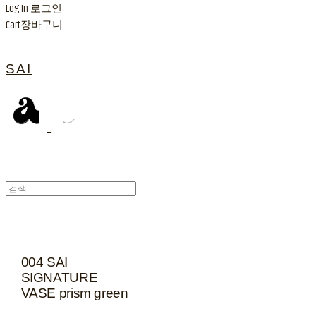
Log In
로그인
Cart
장바구니
SAI
004 SAI
SIGNATURE
VASE prism green