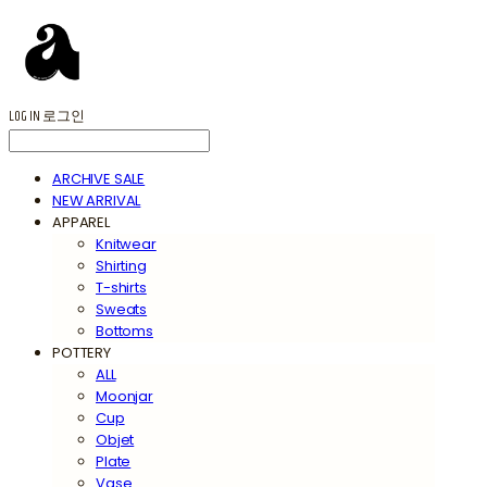
LOG IN
로그인
ARCHIVE SALE
NEW ARRIVAL
APPAREL
Knitwear
Shirting
T-shirts
Sweats
Bottoms
POTTERY
ALL
Moonjar
Cup
Objet
Plate
Vase