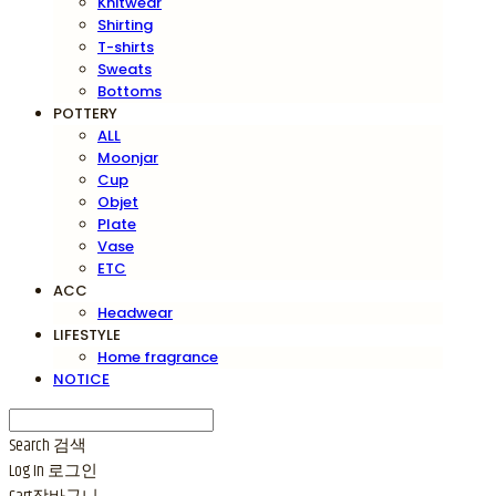
Knitwear
Shirting
T-shirts
Sweats
Bottoms
POTTERY
ALL
Moonjar
Cup
Objet
Plate
Vase
ETC
ACC
Headwear
LIFESTYLE
Home fragrance
NOTICE
Search
검색
Log In
로그인