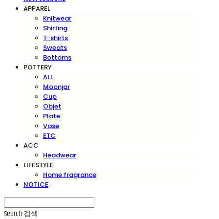
APPAREL
Knitwear
Shirting
T-shirts
Sweats
Bottoms
POTTERY
ALL
Moonjar
Cup
Objet
Plate
Vase
ETC
ACC
Headwear
LIFESTYLE
Home fragrance
NOTICE
Search
검색