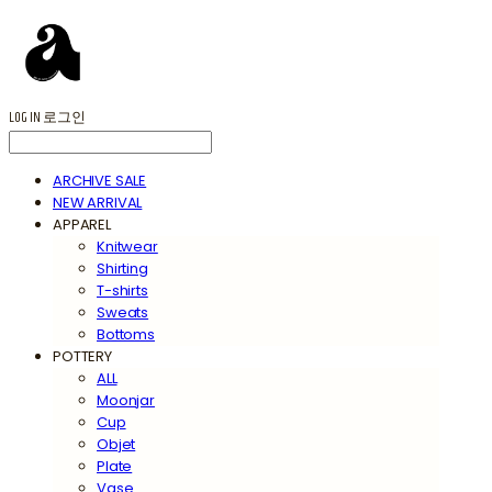
LOG IN
로그인
ARCHIVE SALE
NEW ARRIVAL
APPAREL
Knitwear
Shirting
T-shirts
Sweats
Bottoms
POTTERY
ALL
Moonjar
Cup
Objet
Plate
Vase