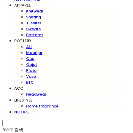
APPAREL
Knitwear
Shirting
T-shirts
Sweats
Bottoms
POTTERY
ALL
Moonjar
Cup
Objet
Plate
Vase
ETC
ACC
Headwear
LIFESTYLE
Home fragrance
NOTICE
Search
검색