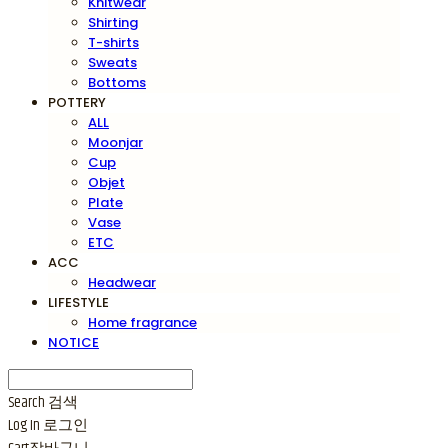
Knitwear
Shirting
T-shirts
Sweats
Bottoms
POTTERY
ALL
Moonjar
Cup
Objet
Plate
Vase
ETC
ACC
Headwear
LIFESTYLE
Home fragrance
NOTICE
Search
검색
Log In
로그인