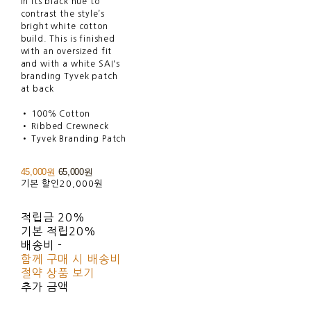
in its black hue to
contrast the style’s
bright white cotton
build. This is finished
with an oversized fit
and with a white SAI's
branding Tyvek patch
at back
• 100% Cotton
• Ribbed Crewneck
• Tyvek Branding Patch
45,000원
65,000원
기본 할인
20,000원
적립금
20%
기본 적립
20%
배송비
-
함께 구매 시 배송비
절약 상품 보기
추가 금액