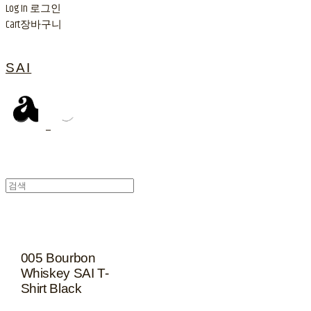
Log In
로그인
Cart
장바구니
SAI
005 Bourbon
Whiskey SAI T-
Shirt Black