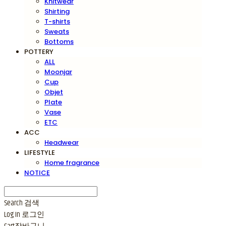
Knitwear
Shirting
T-shirts
Sweats
Bottoms
POTTERY
ALL
Moonjar
Cup
Objet
Plate
Vase
ETC
ACC
Headwear
LIFESTYLE
Home fragrance
NOTICE
Search
검색
Log In
로그인