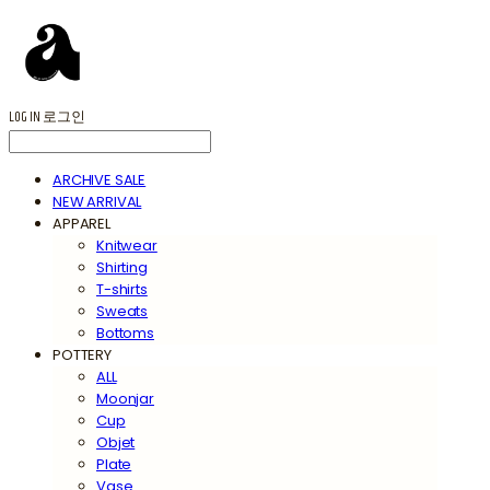
LOG IN
로그인
ARCHIVE SALE
NEW ARRIVAL
APPAREL
Knitwear
Shirting
T-shirts
Sweats
Bottoms
POTTERY
ALL
Moonjar
Cup
Objet
Plate
Vase