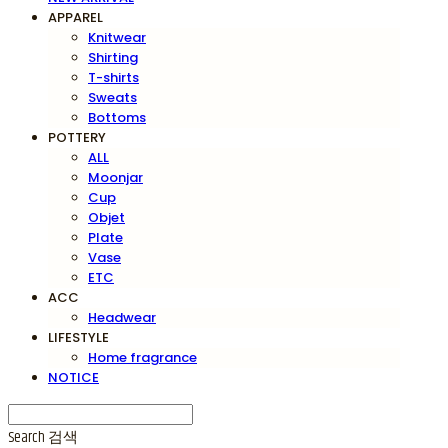
APPAREL
Knitwear
Shirting
T-shirts
Sweats
Bottoms
POTTERY
ALL
Moonjar
Cup
Objet
Plate
Vase
ETC
ACC
Headwear
LIFESTYLE
Home fragrance
NOTICE
Search
검색