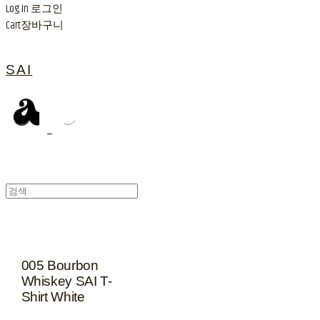
Log In
로그인
Cart
장바구니
SAI
005 Bourbon
Whiskey SAI T-
Shirt White