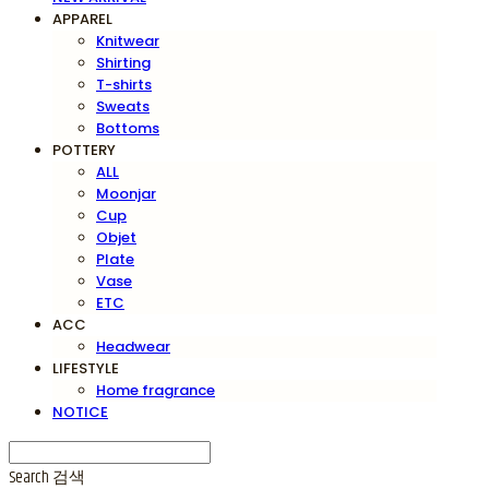
APPAREL
Knitwear
Shirting
T-shirts
Sweats
Bottoms
POTTERY
ALL
Moonjar
Cup
Objet
Plate
Vase
ETC
ACC
Headwear
LIFESTYLE
Home fragrance
NOTICE
Search
검색