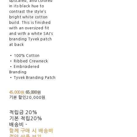
upscaled, and colored
in its black hue to
contrast the style’s
bright white cotton
build. This is finished
with an oversized fit
and with a white SAI's
branding Tyvek patch
at back
• 100% Cotton
• Ribbed Crewneck
• Embroidered
Branding
• Tyvek Branding Patch
45,000원
65,000원
기본 할인
20,000원
적립금
20%
기본 적립
20%
배송비
-
함께 구매 시 배송비
절약 상품 보기