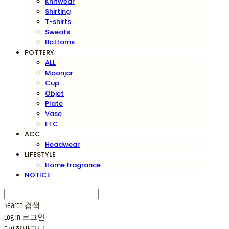
Knitwear
Shirting
T-shirts
Sweats
Bottoms
POTTERY
ALL
Moonjar
Cup
Objet
Plate
Vase
ETC
ACC
Headwear
LIFESTYLE
Home fragrance
NOTICE
Search
검색
Log In
로그인