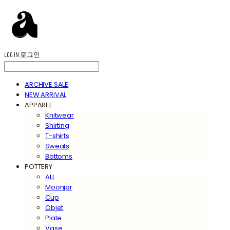
LOG IN
로그인
ARCHIVE SALE
NEW ARRIVAL
APPAREL
Knitwear
Shirting
T-shirts
Sweats
Bottoms
POTTERY
ALL
Moonjar
Cup
Objet
Plate
Vase