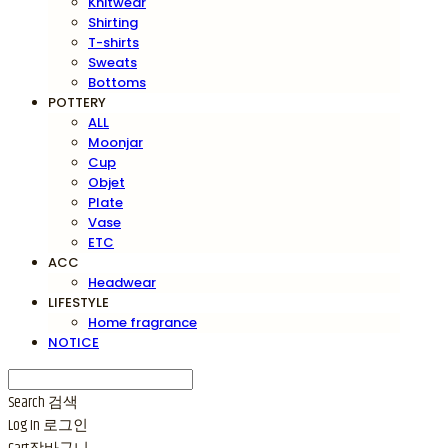
Knitwear
Shirting
T-shirts
Sweats
Bottoms
POTTERY
ALL
Moonjar
Cup
Objet
Plate
Vase
ETC
ACC
Headwear
LIFESTYLE
Home fragrance
NOTICE
Search
검색
Log In
로그인