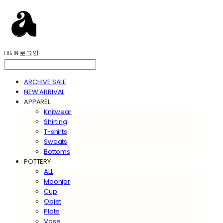
LOG IN
로그인
ARCHIVE SALE
NEW ARRIVAL
APPAREL
Knitwear
Shirting
T-shirts
Sweats
Bottoms
POTTERY
ALL
Moonjar
Cup
Objet
Plate
Vase