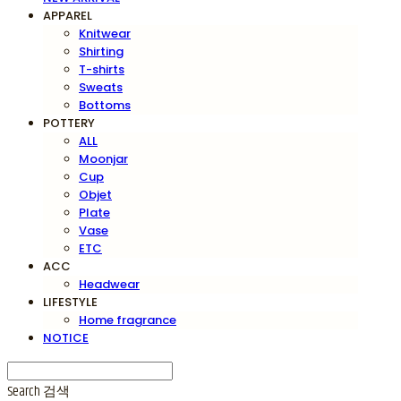
APPAREL
Knitwear
Shirting
T-shirts
Sweats
Bottoms
POTTERY
ALL
Moonjar
Cup
Objet
Plate
Vase
ETC
ACC
Headwear
LIFESTYLE
Home fragrance
NOTICE
Search
검색