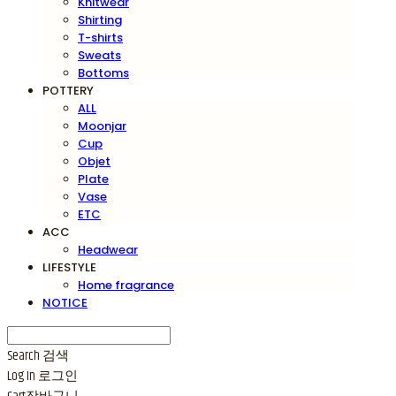
Knitwear
Shirting
T-shirts
Sweats
Bottoms
POTTERY
ALL
Moonjar
Cup
Objet
Plate
Vase
ETC
ACC
Headwear
LIFESTYLE
Home fragrance
NOTICE
Search
검색
Log In
로그인