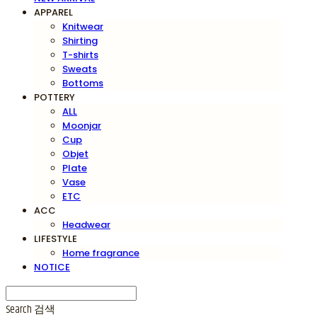
APPAREL
Knitwear
Shirting
T-shirts
Sweats
Bottoms
POTTERY
ALL
Moonjar
Cup
Objet
Plate
Vase
ETC
ACC
Headwear
LIFESTYLE
Home fragrance
NOTICE
Search
검색