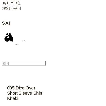
Log In
로그인
Cart
장바구니
SAI
005 Dice Over
Short Sleeve Shirt
Khaki