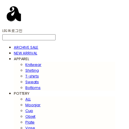
LOG IN
로그인
ARCHIVE SALE
NEW ARRIVAL
APPAREL
Knitwear
Shirting
T-shirts
Sweats
Bottoms
POTTERY
ALL
Moonjar
Cup
Objet
Plate
Vase