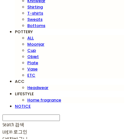
Knitwear
Shirting
T-shirts
Sweats
Bottoms
POTTERY
ALL
Moonjar
Cup
Objet
Plate
Vase
ETC
ACC
Headwear
LIFESTYLE
Home fragrance
NOTICE
Search
검색
Log In
로그인