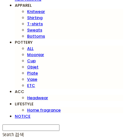
APPAREL
Knitwear
Shirting
T-shirts
Sweats
Bottoms
POTTERY
ALL
Moonjar
Cup
Objet
Plate
Vase
ETC
ACC
Headwear
LIFESTYLE
Home fragrance
NOTICE
Search
검색