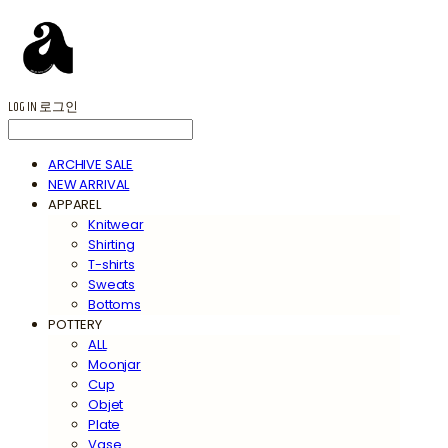
LOG IN
로그인
ARCHIVE SALE
NEW ARRIVAL
APPAREL
Knitwear
Shirting
T-shirts
Sweats
Bottoms
POTTERY
ALL
Moonjar
Cup
Objet
Plate
Vase