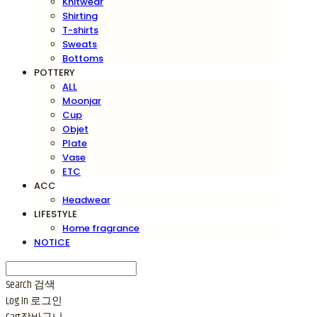
Knitwear
Shirting
T-shirts
Sweats
Bottoms
POTTERY
ALL
Moonjar
Cup
Objet
Plate
Vase
ETC
ACC
Headwear
LIFESTYLE
Home fragrance
NOTICE
Search
검색
Log In
로그인