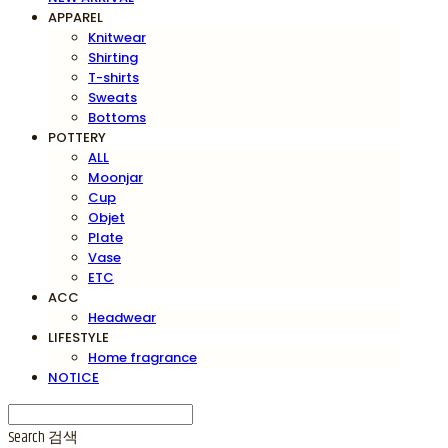
APPAREL
Knitwear
Shirting
T-shirts
Sweats
Bottoms
POTTERY
ALL
Moonjar
Cup
Objet
Plate
Vase
ETC
ACC
Headwear
LIFESTYLE
Home fragrance
NOTICE
Search
검색