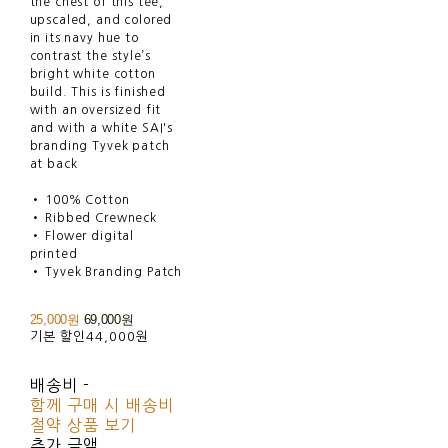
the chest of this tee,
upscaled, and colored
in its navy hue to
contrast the style’s
bright white cotton
build. This is finished
with an oversized fit
and with a white SAI's
branding Tyvek patch
at back
• 100% Cotton
• Ribbed Crewneck
• Flower digital
printed
• Tyvek Branding Patch
25,000원
69,000원
기본 할인
44,000원
배송비
-
함께 구매 시 배송비
절약 상품 보기
추가 금액