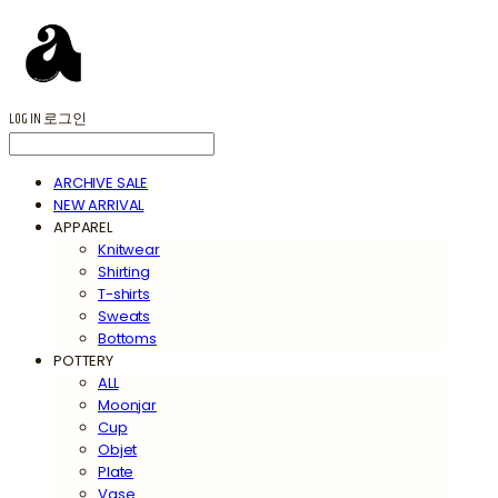
LOG IN
로그인
ARCHIVE SALE
NEW ARRIVAL
APPAREL
Knitwear
Shirting
T-shirts
Sweats
Bottoms
POTTERY
ALL
Moonjar
Cup
Objet
Plate
Vase