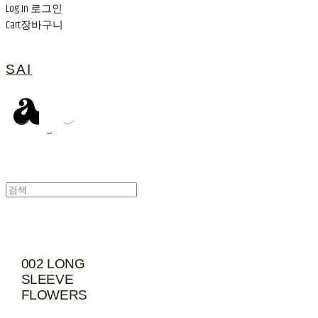
Log In
로그인
Cart
장바구니
SAI
002 LONG
SLEEVE
FLOWERS