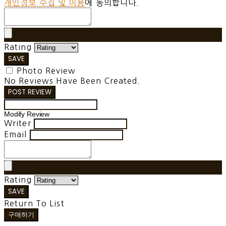
개인정보 수집 및 이용
에 동의합니다.
Rating
SAVE
Photo Review
No Reviews Have Been Created.
POST REVIEW
Modify Review
Writer
Email
Rating
SAVE
Return To List
구매하기