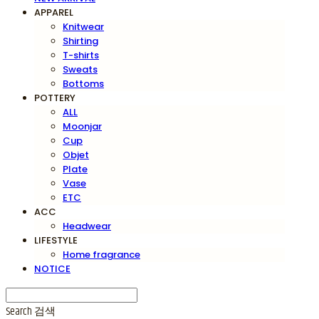
APPAREL
Knitwear
Shirting
T-shirts
Sweats
Bottoms
POTTERY
ALL
Moonjar
Cup
Objet
Plate
Vase
ETC
ACC
Headwear
LIFESTYLE
Home fragrance
NOTICE
Search
검색