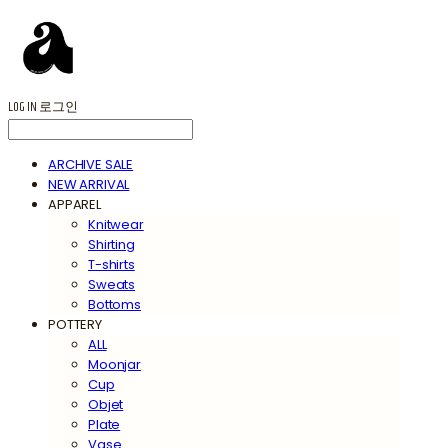
LOG IN
로그인
ARCHIVE SALE
NEW ARRIVAL
APPAREL
Knitwear
Shirting
T-shirts
Sweats
Bottoms
POTTERY
ALL
Moonjar
Cup
Objet
Plate
Vase