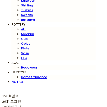
Knitwear
Shirting
T-shirts
Sweats
Bottoms
POTTERY
ALL
Moonjar
Cup
Objet
Plate
Vase
ETC
ACC
Headwear
LIFESTYLE
Home fragrance
NOTICE
Search
검색
Log In
로그인