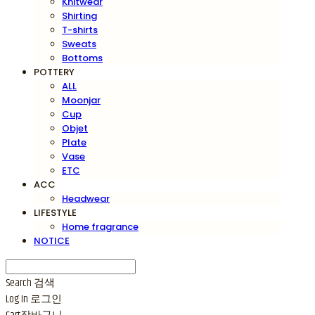
Knitwear
Shirting
T-shirts
Sweats
Bottoms
POTTERY
ALL
Moonjar
Cup
Objet
Plate
Vase
ETC
ACC
Headwear
LIFESTYLE
Home fragrance
NOTICE
Search
검색
Log In
로그인