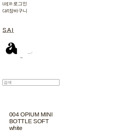
Log In
로그인
Cart
장바구니
SAI
004 OPIUM MINI
BOTTLE SOFT
white