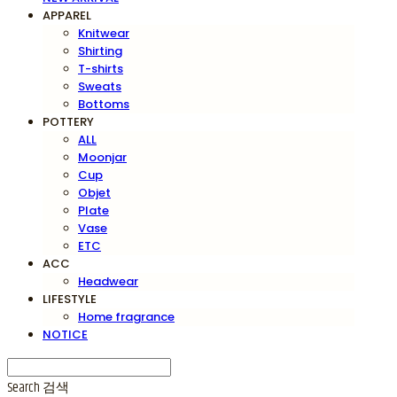
APPAREL
Knitwear
Shirting
T-shirts
Sweats
Bottoms
POTTERY
ALL
Moonjar
Cup
Objet
Plate
Vase
ETC
ACC
Headwear
LIFESTYLE
Home fragrance
NOTICE
Search
검색