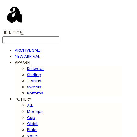
LOG IN
로그인
ARCHIVE SALE
NEW ARRIVAL
APPAREL
Knitwear
Shirting
T-shirts
Sweats
Bottoms
POTTERY
ALL
Moonjar
Cup
Objet
Plate
Vase