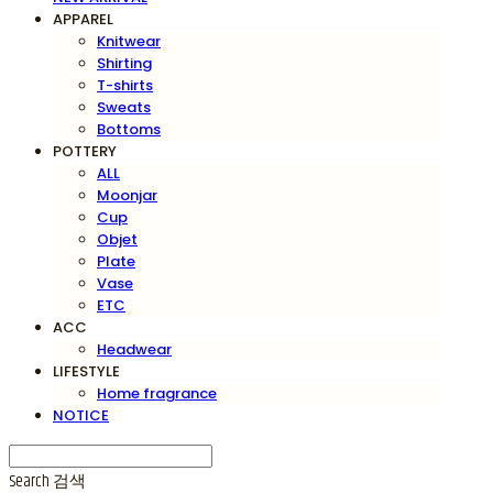
APPAREL
Knitwear
Shirting
T-shirts
Sweats
Bottoms
POTTERY
ALL
Moonjar
Cup
Objet
Plate
Vase
ETC
ACC
Headwear
LIFESTYLE
Home fragrance
NOTICE
Search
검색