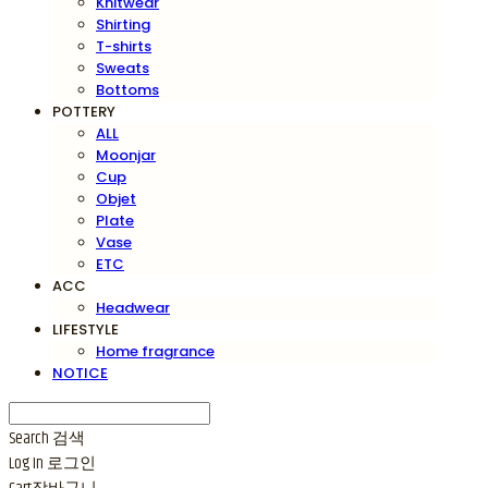
Knitwear
Shirting
T-shirts
Sweats
Bottoms
POTTERY
ALL
Moonjar
Cup
Objet
Plate
Vase
ETC
ACC
Headwear
LIFESTYLE
Home fragrance
NOTICE
Search
검색
Log In
로그인