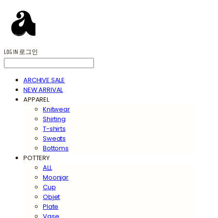
LOG IN
로그인
ARCHIVE SALE
NEW ARRIVAL
APPAREL
Knitwear
Shirting
T-shirts
Sweats
Bottoms
POTTERY
ALL
Moonjar
Cup
Objet
Plate
Vase