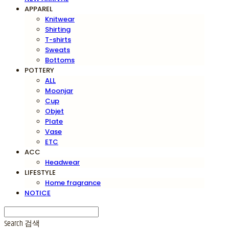
APPAREL
Knitwear
Shirting
T-shirts
Sweats
Bottoms
POTTERY
ALL
Moonjar
Cup
Objet
Plate
Vase
ETC
ACC
Headwear
LIFESTYLE
Home fragrance
NOTICE
Search
검색