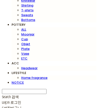
Knitwear
Shirting
T-shirts
Sweats
Bottoms
POTTERY
ALL
Moonjar
Cup
Objet
Plate
Vase
ETC
ACC
Headwear
LIFESTYLE
Home fragrance
NOTICE
Search
검색
Log In
로그인