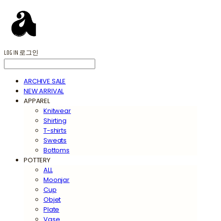
LOG IN
로그인
ARCHIVE SALE
NEW ARRIVAL
APPAREL
Knitwear
Shirting
T-shirts
Sweats
Bottoms
POTTERY
ALL
Moonjar
Cup
Objet
Plate
Vase