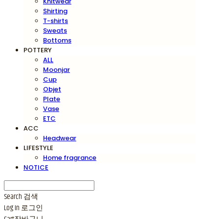
Knitwear
Shirting
T-shirts
Sweats
Bottoms
POTTERY
ALL
Moonjar
Cup
Objet
Plate
Vase
ETC
ACC
Headwear
LIFESTYLE
Home fragrance
NOTICE
Search
검색
Log In
로그인