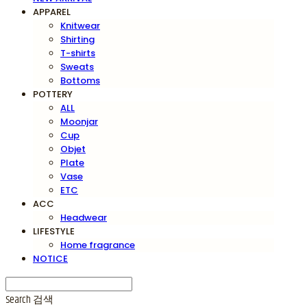
APPAREL
Knitwear
Shirting
T-shirts
Sweats
Bottoms
POTTERY
ALL
Moonjar
Cup
Objet
Plate
Vase
ETC
ACC
Headwear
LIFESTYLE
Home fragrance
NOTICE
Search
검색