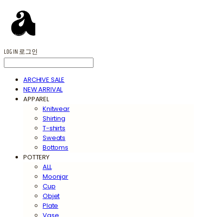
LOG IN
로그인
ARCHIVE SALE
NEW ARRIVAL
APPAREL
Knitwear
Shirting
T-shirts
Sweats
Bottoms
POTTERY
ALL
Moonjar
Cup
Objet
Plate
Vase