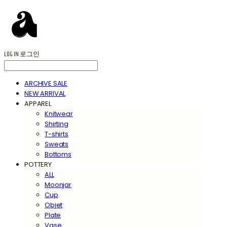
LOG IN
로그인
ARCHIVE SALE
NEW ARRIVAL
APPAREL
Knitwear
Shirting
T-shirts
Sweats
Bottoms
POTTERY
ALL
Moonjar
Cup
Objet
Plate
Vase