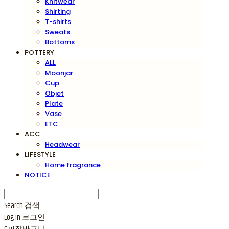
Knitwear
Shirting
T-shirts
Sweats
Bottoms
POTTERY
ALL
Moonjar
Cup
Objet
Plate
Vase
ETC
ACC
Headwear
LIFESTYLE
Home fragrance
NOTICE
Search
검색
Log In
로그인