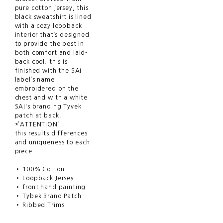
pure cotton jersey, this
black sweatshirt is lined
with a cozy loopback
interior that’s designed
to provide the best in
both comfort and laid-
back cool. this is
finished with the SAI
label’s name
embroidered on the
chest and with a white
SAI's branding Tyvek
patch at back.
*’ATTENTION’
this results differences
and uniqueness to each
piece
• 100% Cotton
• Loopback Jersey
• front hand painting
• Tybek Brand Patch
• Ribbed Trims