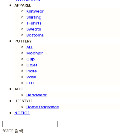
APPAREL
Knitwear
Shirting
T-shirts
Sweats
Bottoms
POTTERY
ALL
Moonjar
Cup
Objet
Plate
Vase
ETC
ACC
Headwear
LIFESTYLE
Home fragrance
NOTICE
Search
검색