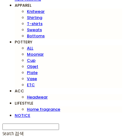
APPAREL
Knitwear
Shirting
T-shirts
Sweats
Bottoms
POTTERY
ALL
Moonjar
Cup
Objet
Plate
Vase
ETC
ACC
Headwear
LIFESTYLE
Home fragrance
NOTICE
Search
검색