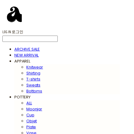
LOG IN
로그인
ARCHIVE SALE
NEW ARRIVAL
APPAREL
Knitwear
Shirting
T-shirts
Sweats
Bottoms
POTTERY
ALL
Moonjar
Cup
Objet
Plate
Vase