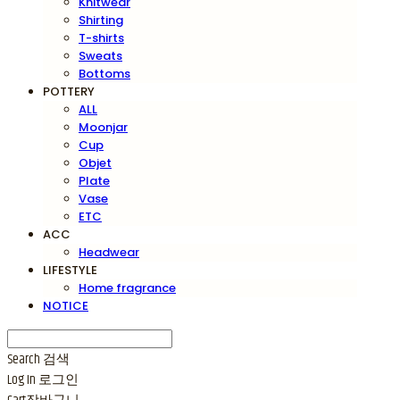
Knitwear
Shirting
T-shirts
Sweats
Bottoms
POTTERY
ALL
Moonjar
Cup
Objet
Plate
Vase
ETC
ACC
Headwear
LIFESTYLE
Home fragrance
NOTICE
Search
검색
Log In
로그인