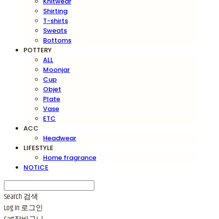
Knitwear
Shirting
T-shirts
Sweats
Bottoms
POTTERY
ALL
Moonjar
Cup
Objet
Plate
Vase
ETC
ACC
Headwear
LIFESTYLE
Home fragrance
NOTICE
Search
검색
Log In
로그인