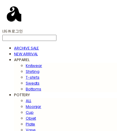
LOG IN
로그인
ARCHIVE SALE
NEW ARRIVAL
APPAREL
Knitwear
Shirting
T-shirts
Sweats
Bottoms
POTTERY
ALL
Moonjar
Cup
Objet
Plate
Vase