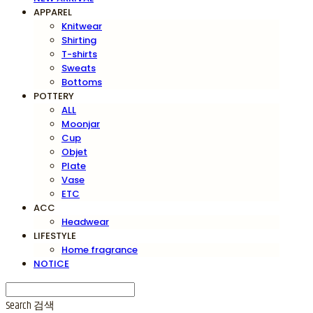
APPAREL
Knitwear
Shirting
T-shirts
Sweats
Bottoms
POTTERY
ALL
Moonjar
Cup
Objet
Plate
Vase
ETC
ACC
Headwear
LIFESTYLE
Home fragrance
NOTICE
Search
검색