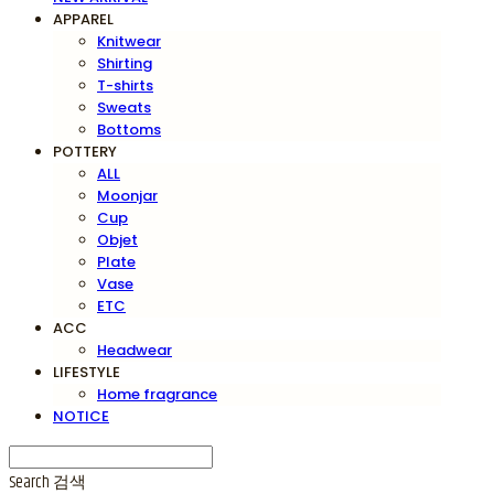
APPAREL
Knitwear
Shirting
T-shirts
Sweats
Bottoms
POTTERY
ALL
Moonjar
Cup
Objet
Plate
Vase
ETC
ACC
Headwear
LIFESTYLE
Home fragrance
NOTICE
Search
검색