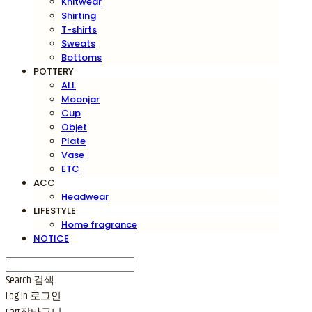
Knitwear
Shirting
T-shirts
Sweats
Bottoms
POTTERY
ALL
Moonjar
Cup
Objet
Plate
Vase
ETC
ACC
Headwear
LIFESTYLE
Home fragrance
NOTICE
Search
검색
Log In
로그인