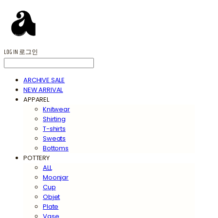
LOG IN
로그인
ARCHIVE SALE
NEW ARRIVAL
APPAREL
Knitwear
Shirting
T-shirts
Sweats
Bottoms
POTTERY
ALL
Moonjar
Cup
Objet
Plate
Vase