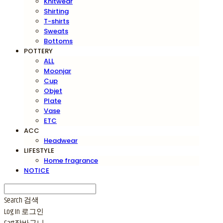
Knitwear
Shirting
T-shirts
Sweats
Bottoms
POTTERY
ALL
Moonjar
Cup
Objet
Plate
Vase
ETC
ACC
Headwear
LIFESTYLE
Home fragrance
NOTICE
Search
검색
Log In
로그인