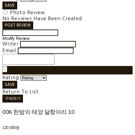
SAVE
Photo Review
No Reviews Have Been Created.
POST REVIEW
Modify Review
Writer
Email
Rating
SAVE
Return To List
구매하기
006 한밤의 태양 달항아리 10
120,000원