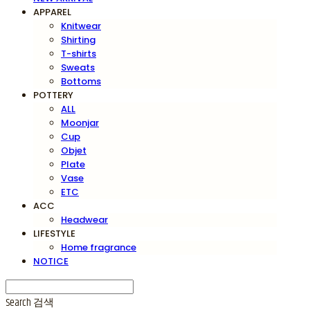
APPAREL
Knitwear
Shirting
T-shirts
Sweats
Bottoms
POTTERY
ALL
Moonjar
Cup
Objet
Plate
Vase
ETC
ACC
Headwear
LIFESTYLE
Home fragrance
NOTICE
Search
검색