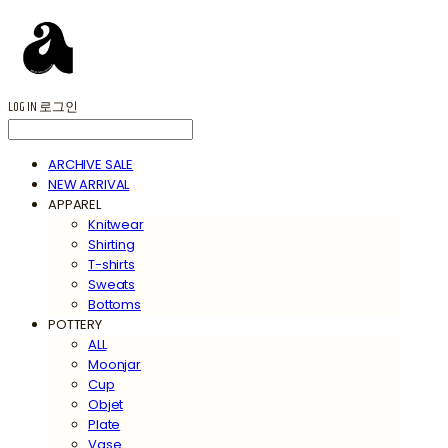
LOG IN
로그인
ARCHIVE SALE
NEW ARRIVAL
APPAREL
Knitwear
Shirting
T-shirts
Sweats
Bottoms
POTTERY
ALL
Moonjar
Cup
Objet
Plate
Vase