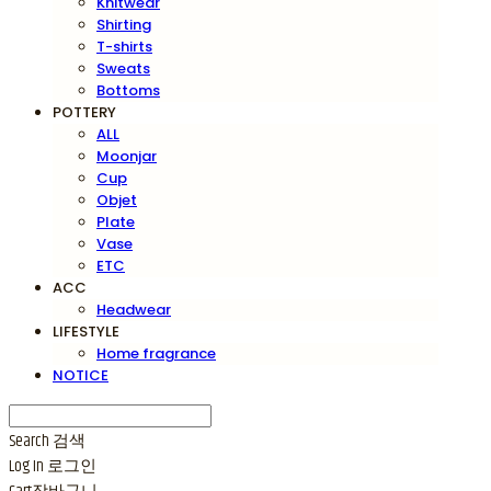
Knitwear
Shirting
T-shirts
Sweats
Bottoms
POTTERY
ALL
Moonjar
Cup
Objet
Plate
Vase
ETC
ACC
Headwear
LIFESTYLE
Home fragrance
NOTICE
Search
검색
Log In
로그인