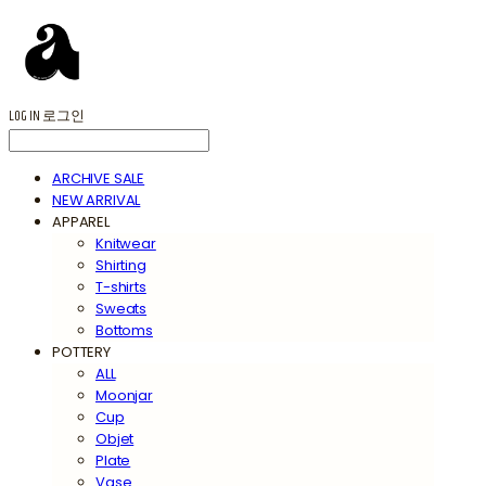
LOG IN
로그인
ARCHIVE SALE
NEW ARRIVAL
APPAREL
Knitwear
Shirting
T-shirts
Sweats
Bottoms
POTTERY
ALL
Moonjar
Cup
Objet
Plate
Vase