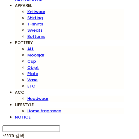
APPAREL
Knitwear
Shirting
T-shirts
Sweats
Bottoms
POTTERY
ALL
Moonjar
Cup
Objet
Plate
Vase
ETC
ACC
Headwear
LIFESTYLE
Home fragrance
NOTICE
Search
검색