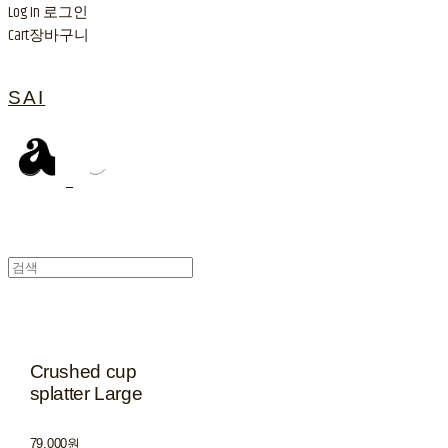
Log In
로그인
Cart
장바구니
SAI
Crushed cup
splatter Large
79,000원