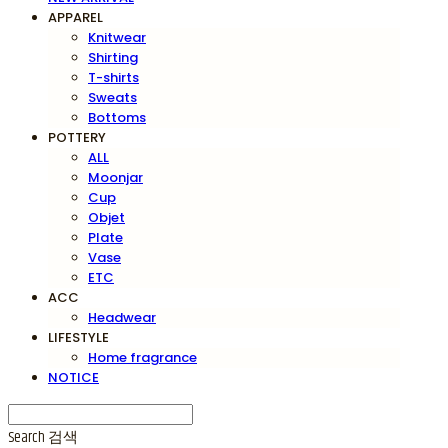
APPAREL
Knitwear
Shirting
T-shirts
Sweats
Bottoms
POTTERY
ALL
Moonjar
Cup
Objet
Plate
Vase
ETC
ACC
Headwear
LIFESTYLE
Home fragrance
NOTICE
Search
검색