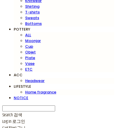
Knitwear
Shirting
T-shirts
Sweats
Bottoms
POTTERY
ALL
Moonjar
Cup
Objet
Plate
Vase
ETC
ACC
Headwear
LIFESTYLE
Home fragrance
NOTICE
Search
검색
Log In
로그인