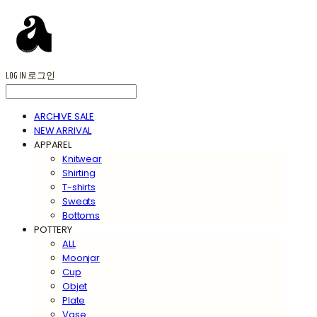
LOG IN
로그인
ARCHIVE SALE
NEW ARRIVAL
APPAREL
Knitwear
Shirting
T-shirts
Sweats
Bottoms
POTTERY
ALL
Moonjar
Cup
Objet
Plate
Vase