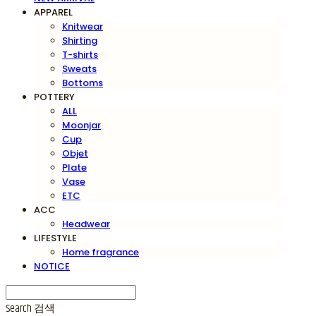
APPAREL
Knitwear
Shirting
T-shirts
Sweats
Bottoms
POTTERY
ALL
Moonjar
Cup
Objet
Plate
Vase
ETC
ACC
Headwear
LIFESTYLE
Home fragrance
NOTICE
Search
검색