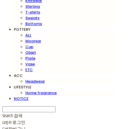
Knitwear
Shirting
T-shirts
Sweats
Bottoms
POTTERY
ALL
Moonjar
Cup
Objet
Plate
Vase
ETC
ACC
Headwear
LIFESTYLE
Home fragrance
NOTICE
Search
검색
Log In
로그인