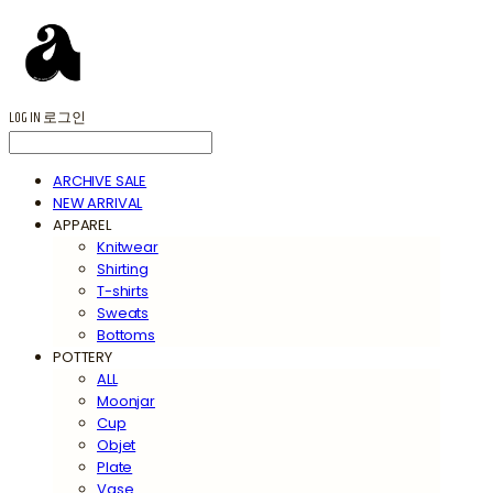
LOG IN
로그인
ARCHIVE SALE
NEW ARRIVAL
APPAREL
Knitwear
Shirting
T-shirts
Sweats
Bottoms
POTTERY
ALL
Moonjar
Cup
Objet
Plate
Vase