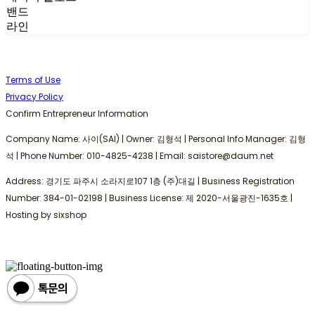
밴드
라인
Terms of Use
Privacy Policy
Confirm Entrepreneur Information
Company Name: 사이(SAI) | Owner: 김형석 | Personal Info Manager: 김형
석 | Phone Number: 010-4825-4238 | Email: saistore@daum.net
Address: 경기도 파주시 소라지로107 1층 (주)대길 | Business Registration
Number:
384-01-02198
| Business License:
제 2020-서울광진-1635호
|
Hosting by sixshop