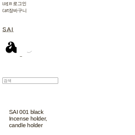
Log In
로그인
Cart
장바구니
SAI
SAI 001 black
Incense holder,
candle holder