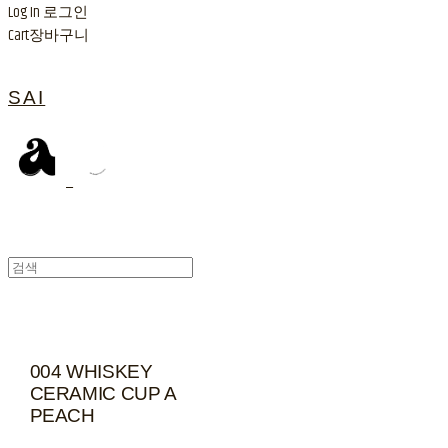
Log In
로그인
Cart
장바구니
SAI
004 WHISKEY
CERAMIC CUP A
PEACH