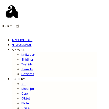
LOG IN
로그인
ARCHIVE SALE
NEW ARRIVAL
APPAREL
Knitwear
Shirting
T-shirts
Sweats
Bottoms
POTTERY
ALL
Moonjar
Cup
Objet
Plate
Vase