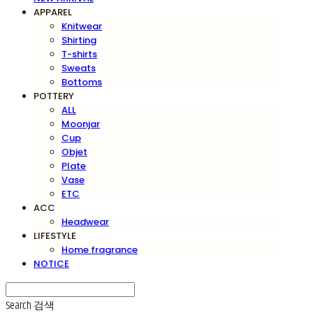
APPAREL
Knitwear
Shirting
T-shirts
Sweats
Bottoms
POTTERY
ALL
Moonjar
Cup
Objet
Plate
Vase
ETC
ACC
Headwear
LIFESTYLE
Home fragrance
NOTICE
Search
검색