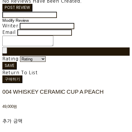
No Reviews Have Been Created.
POST REVIEW
Modify Review
Writer
Email
Rating
SAVE
Return To List
구매하기
004 WHISKEY CERAMIC CUP A PEACH
49,000원
추가 금액