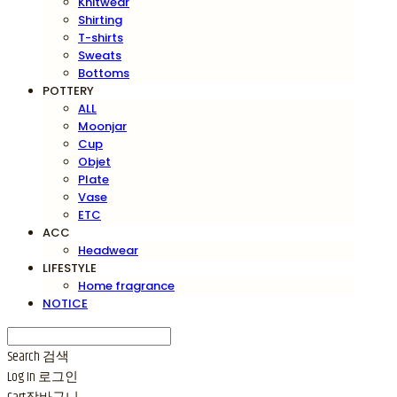
Knitwear
Shirting
T-shirts
Sweats
Bottoms
POTTERY
ALL
Moonjar
Cup
Objet
Plate
Vase
ETC
ACC
Headwear
LIFESTYLE
Home fragrance
NOTICE
Search
검색
Log In
로그인